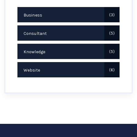
Business
3
Consultant
5
Knowledge
5
Website
6